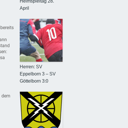
Heimspieltag 28.
April
bereits
dann
stand
sen:
isa
Herren: SV
Eppelborn 3 – SV
Göttelborn 3:0
n dem