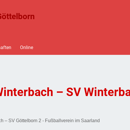
öttelborn
aften
Online
Winterbach – SV Winterb