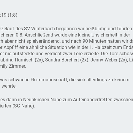
9 (1:8)
 Geläuf des SV Winterbach begannen wir heißblütig und führten 
icheren 0:8. Anschließend wurde eine kleine Unsicherheit in der
ch aber nicht spielverändernd, und nach 90 Minuten hatten wir 
r Abpfiff eine ähnliche Situation wie in der 1. Halbzeit zum End
r nie aufsteckte und verdient zwei Tore erzielte. Die Tore schos
Sabrina Harnisch (2x), Sandra Borchert (2x), Jenny Weber (2x), L
mily Zimmer.
was schwache Heimmannschaft, die sich allerdings zu keinem
 wehrte.
es dann in Neunkirchen-Nahe zum Aufeinandertreffen zwische
ierten (SG Nahe).