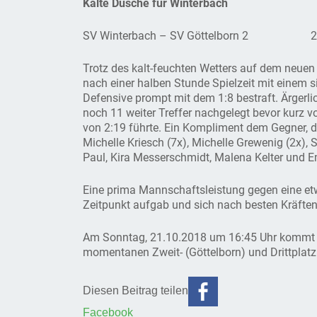
Kalte Dusche für Winterbach
SV Winterbach – SV Göttelborn 2 2:1
Trotz des kalt-feuchten Wetters auf dem neuen
nach einer halben Stunde Spielzeit mit einem s
Defensive prompt mit dem 1:8 bestraft. Ärgerli
noch 11 weiter Treffer nachgelegt bevor kurz vo
von 2:19 führte. Ein Kompliment dem Gegner, de
Michelle Kriesch (7x), Michelle Grewenig (2x), 
Paul, Kira Messerschmidt, Malena Kelter und E
Eine prima Mannschaftsleistung gegen eine et
Zeitpunkt aufgab und sich nach besten Kräften
Am Sonntag, 21.10.2018 um 16:45 Uhr kommt 
momentanen Zweit- (Göttelborn) und Drittplatz
Diesen Beitrag teilen
Facebook