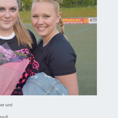
ber und
trauß