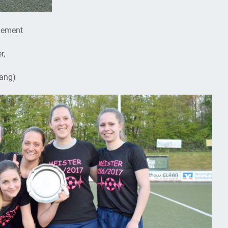
Element
r,
sang)