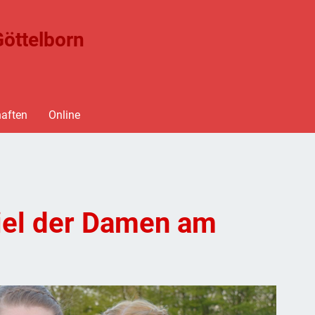
öttelborn
aften
Online
iel der Damen am