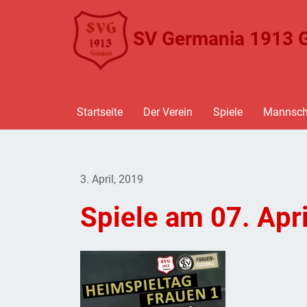
SV Germania 1913 G
Startseite
Der Verein
Spiele
Mannsch
3. April, 2019
Spiele am 07. Apri