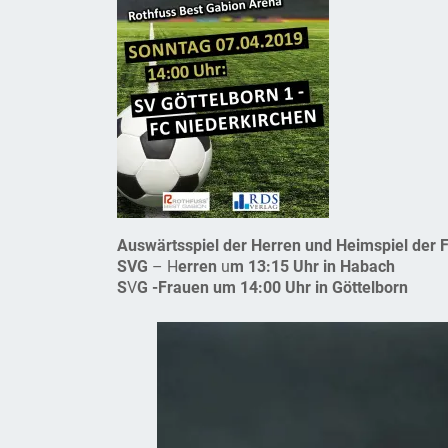
Auswärtsspiel der Herren und Heimspiel der 
SVG
– H
erren
u
m 13:15 Uhr in Habach
S
V
G -Frauen um 14:00 Uhr in Göttelborn