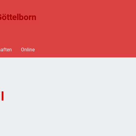
öttelborn
aften
Online
l