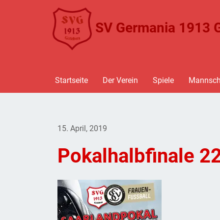
SV Germania 1913 G
Startseite
Der Verein
Spiele
Mannsch
15. April, 2019
Pokalhalbfinale 22